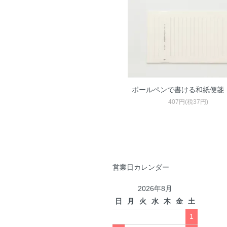
ボールペンで書ける和紙便箋
407円(税37円)
営業日カレンダー
2026年8月
日
月
火
水
木
金
土
1