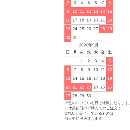
2
3
4
5
6
7
8
9
10
11
12
13
14
15
16
17
18
19
20
21
22
23
24
25
26
27
28
29
30
31
2026年9月
日
月
火
水
木
金
土
1
2
3
4
5
6
7
8
9
10
11
12
13
14
15
16
17
18
19
20
21
22
23
24
25
26
27
28
29
30
※色のついている日は休業になります
※休業前日の12時までのご注文で
支払いが完了しているものは、
当日中に発送致します。